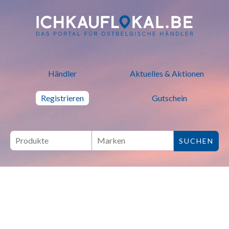
ich kauf lokal - Bei lokalen H
Händler
Aktuelles & Aktionen
Registrieren
Gutschein