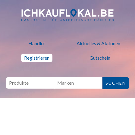
ich kauf lokal - Bei lokalen H
Händler
Aktuelles & Aktionen
Registrieren
Gutschein