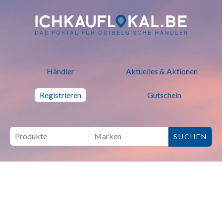
ich kauf lokal - Bei lokalen H
Händler
Aktuelles & Aktionen
Registrieren
Gutschein