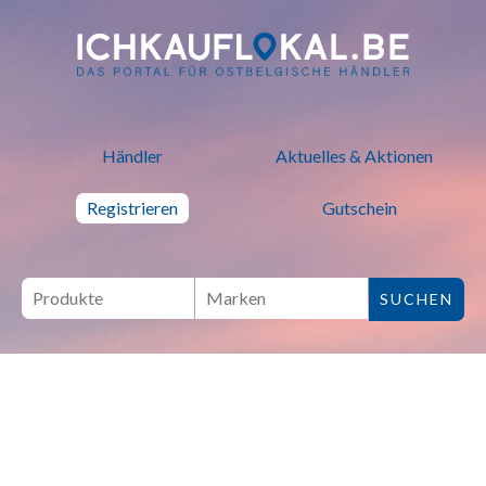
ich kauf lokal - Bei lokalen H
Händler
Aktuelles & Aktionen
Registrieren
Gutschein