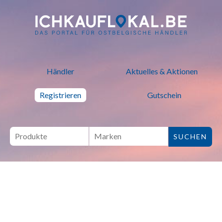
ich kauf lokal - Bei lokalen H
Händler
Aktuelles & Aktionen
Registrieren
Gutschein