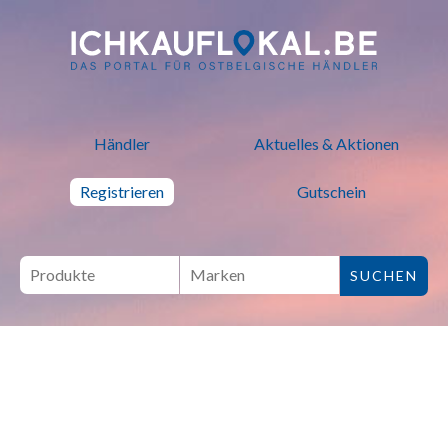
ich kauf lokal - Bei lokalen H
Händler
Aktuelles & Aktionen
Registrieren
Gutschein