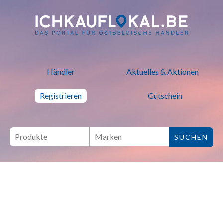
ich kauf lokal - Bei lokalen H
Händler
Aktuelles & Aktionen
Registrieren
Gutschein