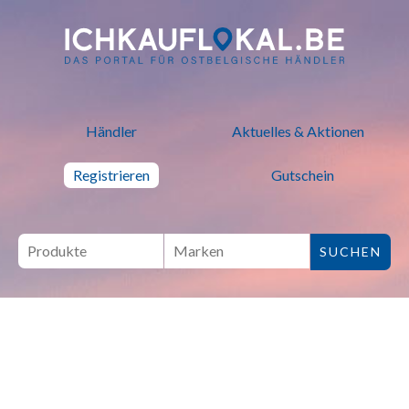
ich kauf lokal - Bei lokalen H
Händler
Aktuelles & Aktionen
Registrieren
Gutschein