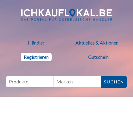
ich kauf lokal - Bei lokalen H
Händler
Aktuelles & Aktionen
Registrieren
Gutschein