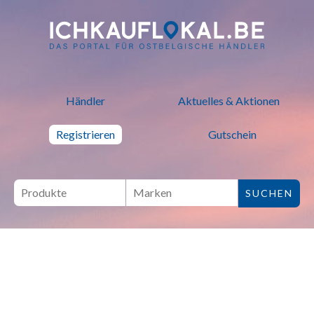
ich kauf lokal - Bei lokalen H
Händler
Aktuelles & Aktionen
Registrieren
Gutschein