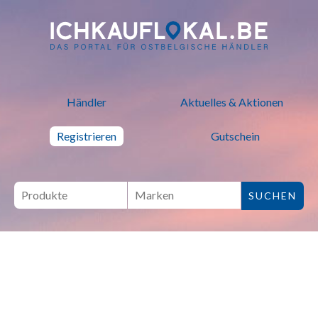
ich kauf lokal - Bei lokalen H
Händler
Aktuelles & Aktionen
Registrieren
Gutschein