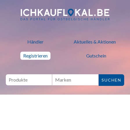
ich kauf lokal - Bei lokalen H
Händler
Aktuelles & Aktionen
Registrieren
Gutschein