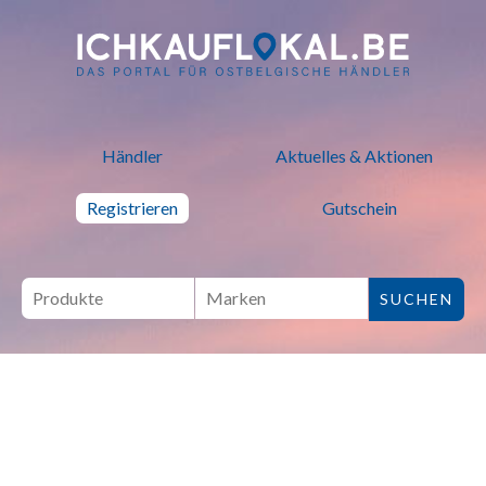
ich kauf lokal - Bei lokalen H
Händler
Aktuelles & Aktionen
Registrieren
Gutschein