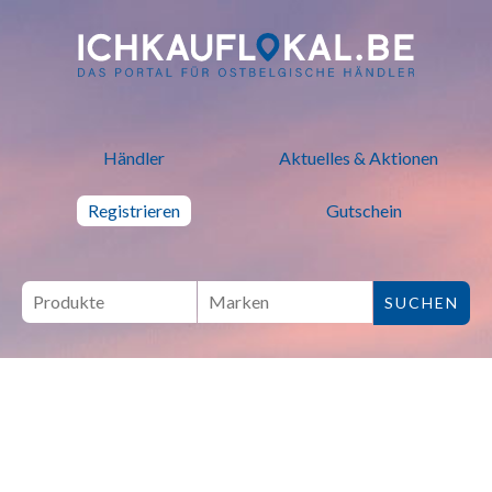
ich kauf lokal - Bei lokalen H
Händler
Aktuelles & Aktionen
Registrieren
Gutschein