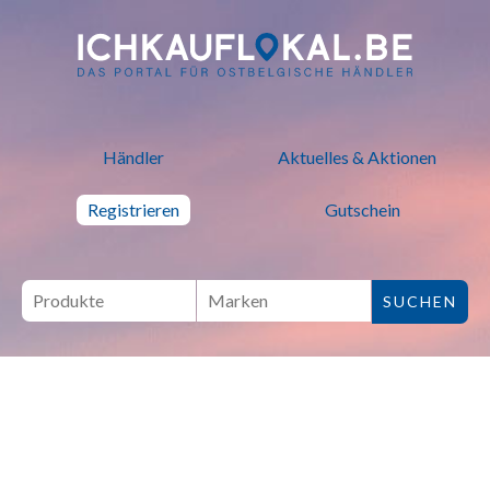
ich kauf lokal - Bei lokalen H
Händler
Aktuelles & Aktionen
Registrieren
Gutschein