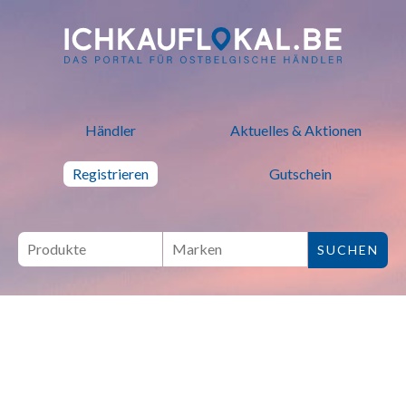
ich kauf lokal - Bei lokalen H
Händler
Aktuelles & Aktionen
Registrieren
Gutschein