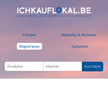
ich kauf lokal - Bei lokalen H
Händler
Aktuelles & Aktionen
Registrieren
Gutschein