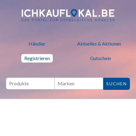
ich kauf lokal - Bei lokalen H
Händler
Aktuelles & Aktionen
Registrieren
Gutschein