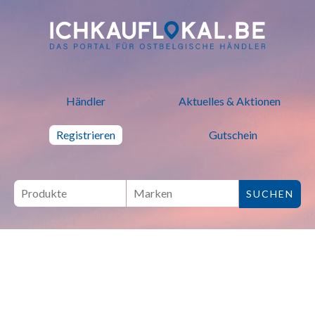
ich kauf lokal - Bei lokalen H
Händler
Aktuelles & Aktionen
Registrieren
Gutschein