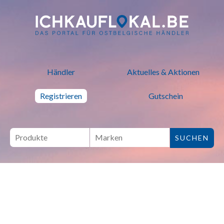
ich kauf lokal - Bei lokalen H
Händler
Aktuelles & Aktionen
Registrieren
Gutschein