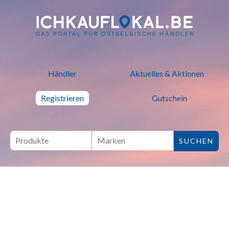
ich kauf lokal - Bei lokalen H
Händler
Aktuelles & Aktionen
Registrieren
Gutschein