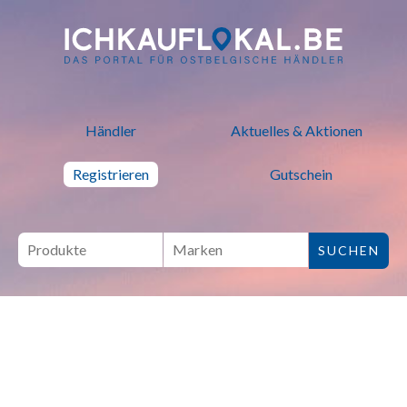
ich kauf lokal - Bei lokalen H
Händler
Aktuelles & Aktionen
Registrieren
Gutschein