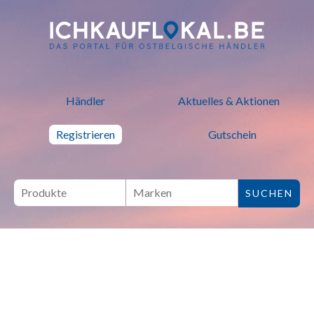
ich kauf lokal - Bei lokalen H
Händler
Aktuelles & Aktionen
Registrieren
Gutschein