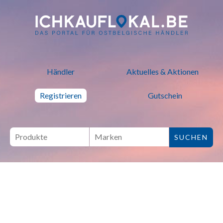
ich kauf lokal - Bei lokalen H
Händler
Aktuelles & Aktionen
Registrieren
Gutschein