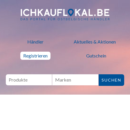
ich kauf lokal - Bei lokalen H
Händler
Aktuelles & Aktionen
Registrieren
Gutschein