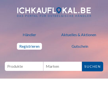
ich kauf lokal - Bei lokalen H
Händler
Aktuelles & Aktionen
Registrieren
Gutschein