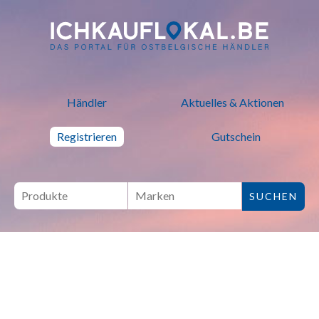
ich kauf lokal - Bei lokalen H
Händler
Aktuelles & Aktionen
Registrieren
Gutschein