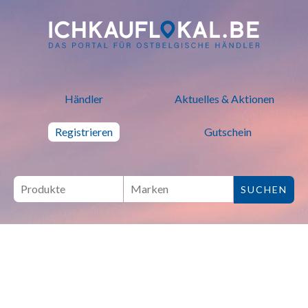
ich kauf lokal - Bei lokalen H
Händler
Aktuelles & Aktionen
Registrieren
Gutschein