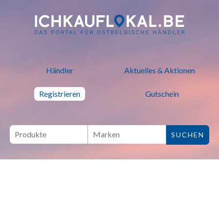
ich kauf lokal - Bei lokalen H
Händler
Aktuelles & Aktionen
Registrieren
Gutschein