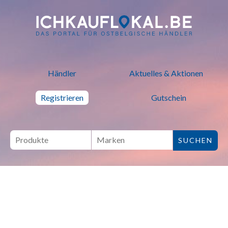
ich kauf lokal - Bei lokalen H
Händler
Aktuelles & Aktionen
Registrieren
Gutschein