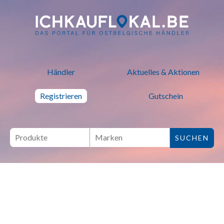
ich kauf lokal - Bei lokalen H
Händler
Aktuelles & Aktionen
Registrieren
Gutschein