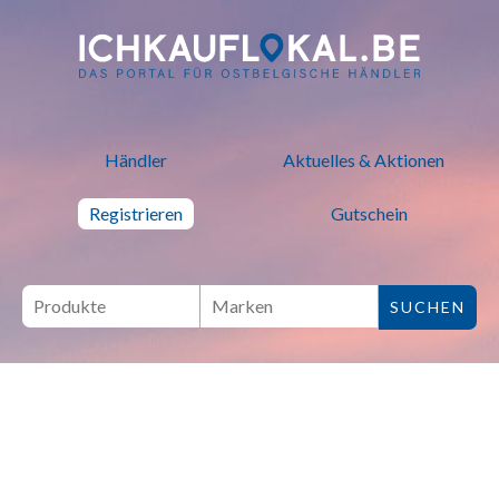
ich kauf lokal - Bei lokalen H
Händler
Aktuelles & Aktionen
Registrieren
Gutschein