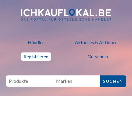
ich kauf lokal - Bei lokalen H
Händler
Aktuelles & Aktionen
Registrieren
Gutschein