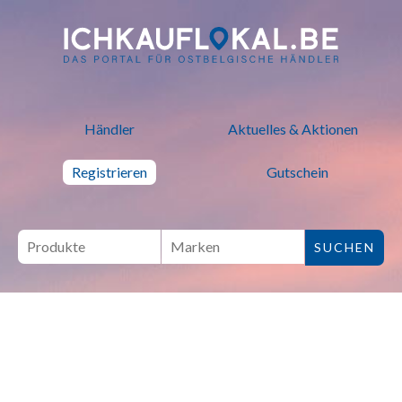
ich kauf lokal - Bei lokalen H
Händler
Aktuelles & Aktionen
Registrieren
Gutschein