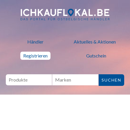
ich kauf lokal - Bei lokalen H
Händler
Aktuelles & Aktionen
Registrieren
Gutschein