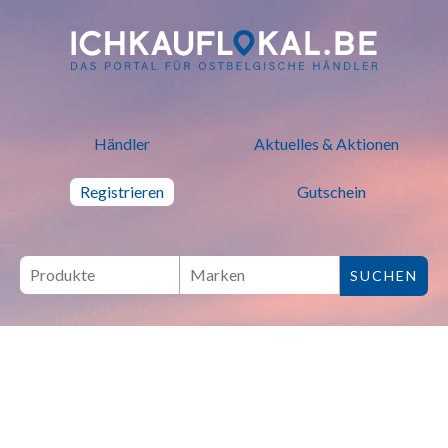
ich kauf lokal - Bei lokalen H
Händler
Aktuelles & Aktionen
Registrieren
Gutschein