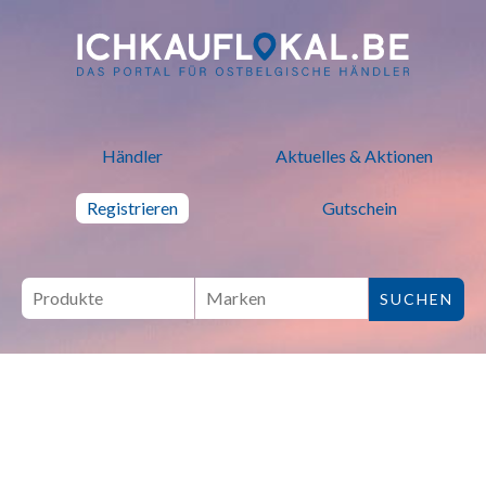
ich kauf lokal - Bei lokalen H
Händler
Aktuelles & Aktionen
Registrieren
Gutschein