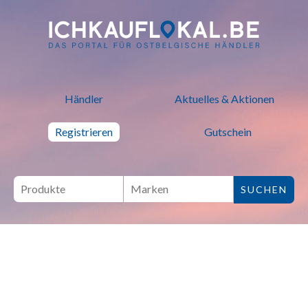
ich kauf lokal - Bei lokalen H
Händler
Aktuelles & Aktionen
Registrieren
Gutschein